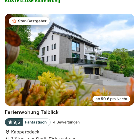
KOSTENLOSE Stornierung
Star-Gastgeber
ab
59 €
pro Nacht
Ferienwohung Talblick
9,5
Fantastisch
4
Bewertungen
Kappelrodeck
1,3 km zum Stadt-/Ortszentrum