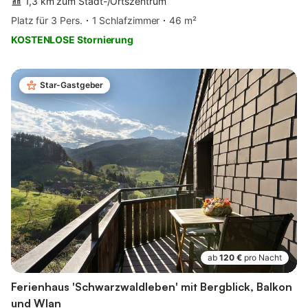
1,3 km zum Stadt-/Ortszentrum
Platz für 3 Pers.
1 Schlafzimmer
46 m²
KOSTENLOSE Stornierung
Star-Gastgeber
ab
120 €
pro Nacht
Ferienhaus 'Schwarzwaldleben' mit Bergblick, Balkon
und Wlan