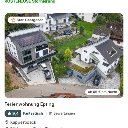
KOSTENLOSE Stornierung
Star-Gastgeber
ab
65 €
pro Nacht
Ferienwohnung Epting
9,4
Fantastisch
61
Bewertungen
Kappelrodeck