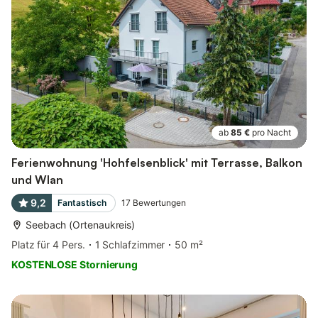
ab
85 €
pro Nacht
Ferienwohnung 'Hohfelsenblick' mit Terrasse, Balkon
und Wlan
9,2
Fantastisch
17
Bewertungen
Seebach (Ortenaukreis)
Platz für 4 Pers.
1 Schlafzimmer
50 m²
KOSTENLOSE Stornierung