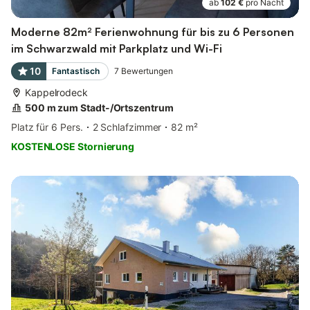
ab
102 €
pro Nacht
Moderne 82m² Ferienwohnung für bis zu 6 Personen
im Schwarzwald mit Parkplatz und Wi-Fi
10
Fantastisch
7
Bewertungen
Kappelrodeck
500 m zum Stadt-/Ortszentrum
Platz für 6 Pers.
2 Schlafzimmer
82 m²
KOSTENLOSE Stornierung