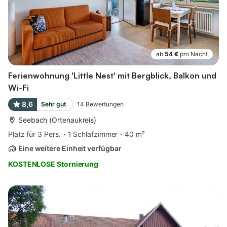
ab
54 €
pro Nacht
Ferienwohnung 'Little Nest' mit Bergblick, Balkon und
Wi-Fi
8,6
Sehr gut
14
Bewertungen
Seebach (Ortenaukreis)
Platz für 3 Pers.
1 Schlafzimmer
40 m²
Eine weitere Einheit verfügbar
KOSTENLOSE Stornierung