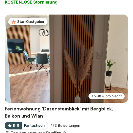
KOSTENLOSE Stornierung
Star-Gastgeber
ab
80 €
pro Nacht
Ferienwohnung 'Dasensteinblick' mit Bergblick,
Balkon und Wlan
9,8
Fantastisch
173
Bewertungen
Top bewertet von Familien