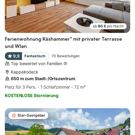
ab
80 €
pro Nacht
Ferienwohnung Käshammer" mit privater Terrasse
und Wlan
9,9
Fantastisch
70
Bewertungen
Top bewertet von Familien
Kappelrodeck
650 m zum Stadt-/Ortszentrum
Platz für 3 Pers.
1 Schlafzimmer
72 m²
KOSTENLOSE Stornierung
Star-Gastgeber