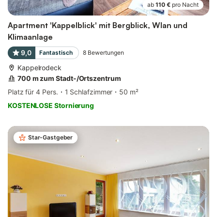
ab
110 €
pro Nacht
Apartment 'Kappelblick' mit Bergblick, Wlan und
Klimaanlage
9,0
Fantastisch
8
Bewertungen
Kappelrodeck
700 m zum Stadt-/Ortszentrum
Platz für 4 Pers.
1 Schlafzimmer
50 m²
KOSTENLOSE Stornierung
Star-Gastgeber