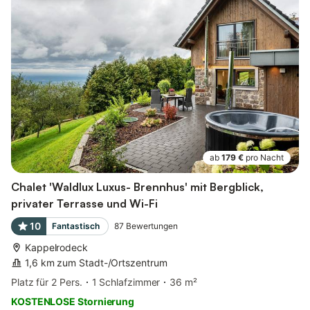
ab
179 €
pro Nacht
Chalet 'Waldlux Luxus- Brennhus' mit Bergblick,
privater Terrasse und Wi-Fi
10
Fantastisch
87
Bewertungen
Kappelrodeck
1,6 km zum Stadt-/Ortszentrum
Platz für 2 Pers.
1 Schlafzimmer
36 m²
KOSTENLOSE Stornierung